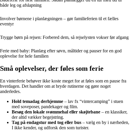
både leg og afslapning
Involver børnene i planlægningen – gør familieferien til et fælles
eventyr
Trygge børn på rejsen: Forbered dem, så rejselysten vokser før afgang
Ferie med baby: Planlæg efter søvn, måltider og pauser for en god
oplevelse for hele familien
Små oplevelser, der føles som ferie
En vinterferie behøver ikke koste meget for at føles som en pause fra
hverdagen. Det handler om at bryde rutinerne og gøre noget
anderledes.
Hold temadag derhjemme
– lav fx “vintercamping” i stuen
med soveposer, pandekager og film.
Besøg den lokale svømmehal eller skøjtebane
– en klassiker,
der altid vækker begejstring.
Tag på endagstur med tog eller bus
– vælg en by i nærheden,
I ikke kender, og udforsk den som turister.