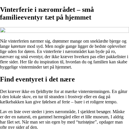
Vinterferie i nærområdet – små
familieeventyr tæt på hjemmet
Når vinterferien nærmer sig, drømmer mange om sneklædte bjerge og
lange køreture mod syd. Men nogle gange ligger de bedste oplevelser
lige uden for døren. En vinterferie i nærområdet kan byde på ro,
nærvær og små eventyr, der ikke kræver hverken pas eller pakkelister i
flere sider. Her får du inspiration til, hvordan du og familien kan skabe
hyggelige vinterminder tæt på hjemmet.
Find eventyret i det nære
Det kræver ikke en fjeldhytte for at mærke vinterstemningen. En gåtur
i den lokale skov, en tur til stranden i frostvejr eller en dag på
kælkebakken kan give følelsen af ferie – bare i et roligere tempo.
Lav en liste over steder i jeres nærområde, I sjældent besøger. Måske
er der en natursti, en gammel herregård eller et lille museum, I aldrig
har fået set. Når man ser sin egen by med “turistøjne”, opdager man
ofte nye sider af den.