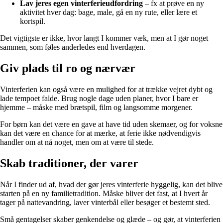
Lav jeres egen vinterferieudfordring
– fx at prøve en ny
aktivitet hver dag: bage, male, gå en ny rute, eller lære et
kortspil.
Det vigtigste er ikke, hvor langt I kommer væk, men at I gør noget
sammen, som føles anderledes end hverdagen.
Giv plads til ro og nærvær
Vinterferien kan også være en mulighed for at trække vejret dybt og
lade tempoet falde. Brug nogle dage uden planer, hvor I bare er
hjemme – måske med brætspil, film og langsomme morgener.
For børn kan det være en gave at have tid uden skemaer, og for voksne
kan det være en chance for at mærke, at ferie ikke nødvendigvis
handler om at nå noget, men om at være til stede.
Skab traditioner, der varer
Når I finder ud af, hvad der gør jeres vinterferie hyggelig, kan det blive
starten på en ny familietradition. Måske bliver det fast, at I hvert år
tager på nattevandring, laver vinterbål eller besøger et bestemt sted.
Små gentagelser skaber genkendelse og glæde – og gør, at vinterferien