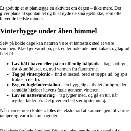
Et godt tip er at planlægge én aktivitet om dagen – ikke mere. Det
giver plads til spontanitet og til at nyde de små øjeblikke, som ofte
bliver de bedste minder.
Vinterhygge under åben himmel
Selv på kolde dage kan naturen være et fantastisk sted at være
sammen. Klæd jer varmt på, pak en termokande med kakao, og tag ud
i det fri.
Lav bål i haven eller på en offentlig bålplads
– bag snobrød,
rist skumfiduser, og nyd varmen fra flammerne.
Tag på vinterpicnic
– find et læsted, bred et tæppe ud, og spis
frokost i det fri.
Byg en fuglefoderstation
– en hyggelig aktivitet for børn, der
samtidig hjælper havens fugle gennem vinteren.
Lav en nattevandring
– tag lygter med, og gå en tur, når
mørket falder på. Det giver en helt særlig stemning.
Når man er ude i kulden, føles det ekstra rart at komme hjem til varme
tæpper og varm kakao bagefter.
Badeferie for hele familien: Sådan planlægger du en tur med tid til