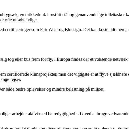
 god rygsæk, en drikkedunk i rustfrit stål og genanvendelige toilettaske
 er ofte unødvendige.
ed certificeringer som Fair Wear og Bluesign. Det kan koste lidt mere,
ælg tog eller bus frem for fly. I Europa findes der et voksende netværk a
 certificerede klimaprojekter, men det vigtigste er at flyve sjældnere
ange rejser.
iver både bedre oplevelser og mindre belastning på miljøet.
eboliger arbejder aktivt med bæredygtighed – fx ved at bruge vedvarende
r lokalsamfundet direkte og giver ofte en mere personlig oplevelse. Spørg