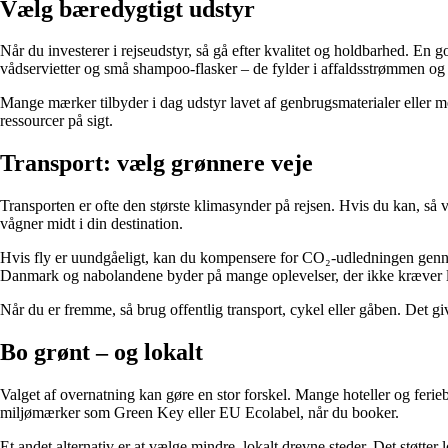
Vælg bæredygtigt udstyr
Når du investerer i rejseudstyr, så gå efter kvalitet og holdbarhed. En
vådservietter og små shampoo-flasker – de fylder i affaldsstrømmen og
Mange mærker tilbyder i dag udstyr lavet af genbrugsmaterialer eller m
ressourcer på sigt.
Transport: vælg grønnere veje
Transporten er ofte den største klimasynder på rejsen. Hvis du kan, så v
vågner midt i din destination.
Hvis fly er uundgåeligt, kan du kompensere for CO₂-udledningen gennem
Danmark og nabolandene byder på mange oplevelser, der ikke kræver l
Når du er fremme, så brug offentlig transport, cykel eller gåben. Det g
Bo grønt – og lokalt
Valget af overnatning kan gøre en stor forskel. Mange hoteller og feri
miljømærker som Green Key eller EU Ecolabel, når du booker.
Et andet alternativ er at vælge mindre, lokalt drevne steder. Det støtte