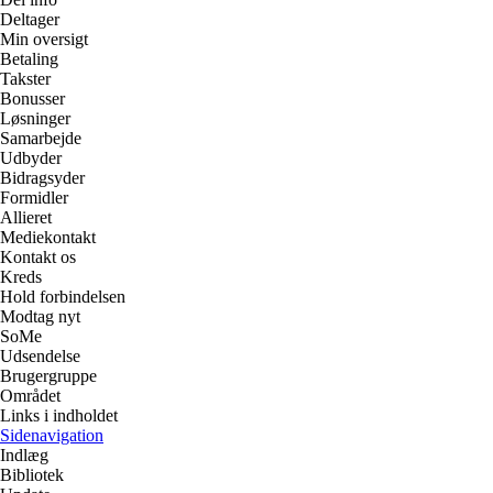
Deltager
Min oversigt
Betaling
Takster
Bonusser
Løsninger
Samarbejde
Udbyder
Bidragsyder
Formidler
Allieret
Mediekontakt
Kontakt os
Kreds
Hold forbindelsen
Modtag nyt
SoMe
Udsendelse
Brugergruppe
Området
Links i indholdet
Sidenavigation
Indlæg
Bibliotek