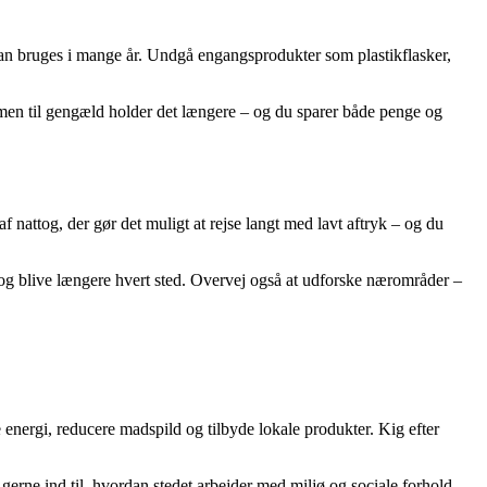
r kan bruges i mange år. Undgå engangsprodukter som plastikflasker,
 men til gengæld holder det længere – og du sparer både penge og
f nattog, der gør det muligt at rejse langt med lavt aftryk – og du
 og blive længere hvert sted. Overvej også at udforske nærområder –
 energi, reducere madspild og tilbyde lokale produkter. Kig efter
 gerne ind til, hvordan stedet arbejder med miljø og sociale forhold –