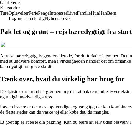
Glad Ferie
Kategorier
Ture
Oplevelser
Ferie
Penge
Interesser
Livet
Familie
Hun
Han
Børn
Log ind
Tilmeld dig
Nyhedsbrevet
Pak let og grønt – rejs bæredygtigt fra start
At rejse bæredygtigt begynder allerede, før du forlader hjemmet. Den 
med at undvære komfort, men i virkeligheden handler det om omtanke – og 
bæredygtigt fra første skridt.
Tænk over, hvad du virkelig har brug for
Det første skridt mod en grønnere rejse er at pakke mindre. Hver ekstra 
og undgå unødvendig stress.
Lav en liste over det mest nødvendige, og vælg tøj, der kan kombineres 
de fleste steder kan du vaske tøj eller købe det, du mangler.
Et godt tip er at teste din pakning: Kan du bære alt selv uden besvær?