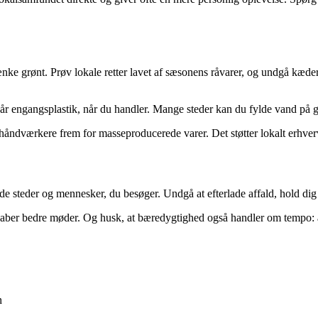
ænke grønt. Prøv lokale retter lavet af sæsonens råvarer, og undgå kædere
r engangsplastik, når du handler. Mange steder kan du fylde vand på gr
håndværkere frem for masseproducerede varer. Det støtter lokalt erhver
teder og mennesker, du besøger. Undgå at efterlade affald, hold dig til 
 skaber bedre møder. Og husk, at bæredygtighed også handler om tempo: a
n