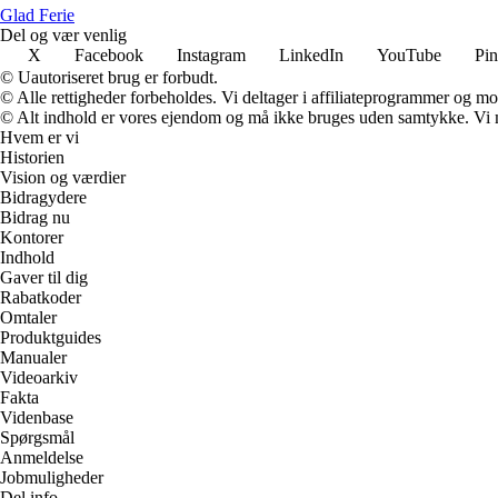
Glad Ferie
Del og vær venlig
X
Facebook
Instagram
LinkedIn
YouTube
Pin
© Uautoriseret brug er forbudt.
© Alle rettigheder forbeholdes. Vi deltager i affiliateprogrammer og mo
© Alt indhold er vores ejendom og må ikke bruges uden samtykke. Vi mod
Hvem er vi
Historien
Vision og værdier
Bidragydere
Bidrag nu
Kontorer
Indhold
Gaver til dig
Rabatkoder
Omtaler
Produktguides
Manualer
Videoarkiv
Fakta
Videnbase
Spørgsmål
Anmeldelse
Jobmuligheder
Del info