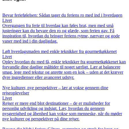
Bevar feriefølelsen: Sådan tager du feriens ro med ind i hverdagen
Livet
Overgangen fra ferie til hverdag kan føles brat, men med små
justeringer kan du bevare den ro og glæde, som ferien gav. Få
inspiration til, hvordan du bringer feriens rytme, nærvær og gode
vaner med ind i din dagligdag.
Løft hverdagsmaden med enkle teknikker fra gourmetkøkkenet
Livet
Oplev hvordan du med få, enkle teknikker fra gourmetkøkkenet kan
forvandle dine daglige måltider til noget særligt. Lær at balancere
smag, lege med tekstur og anrette som en kok – uden at det kræver
dyre ingredienser eller avanceret udstyr.
Nye kulturer, nye perspektiver – lær at vokse gennem dine
rejseoplevelser
Livet
Rejser er mere end blot destinationer – de er muligheder for
personlig udvikling og indsigt. Lær, hvordan du gennem
nysgerrighed og åbenhed kan vokse som menneske, når du møder
nye kulturer og perspektiver på dine rejser.