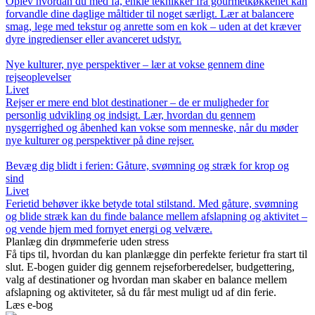
Oplev hvordan du med få, enkle teknikker fra gourmetkøkkenet kan
forvandle dine daglige måltider til noget særligt. Lær at balancere
smag, lege med tekstur og anrette som en kok – uden at det kræver
dyre ingredienser eller avanceret udstyr.
Nye kulturer, nye perspektiver – lær at vokse gennem dine
rejseoplevelser
Livet
Rejser er mere end blot destinationer – de er muligheder for
personlig udvikling og indsigt. Lær, hvordan du gennem
nysgerrighed og åbenhed kan vokse som menneske, når du møder
nye kulturer og perspektiver på dine rejser.
Bevæg dig blidt i ferien: Gåture, svømning og stræk for krop og
sind
Livet
Ferietid behøver ikke betyde total stilstand. Med gåture, svømning
og blide stræk kan du finde balance mellem afslapning og aktivitet –
og vende hjem med fornyet energi og velvære.
Planlæg din drømmeferie uden stress
Få tips til, hvordan du kan planlægge din perfekte ferietur fra start til
slut. E-bogen guider dig gennem rejseforberedelser, budgettering,
valg af destinationer og hvordan man skaber en balance mellem
afslapning og aktiviteter, så du får mest muligt ud af din ferie.
Læs e-bog