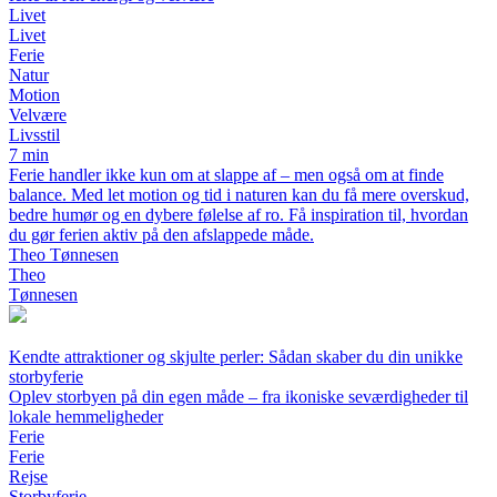
Livet
Livet
Ferie
Natur
Motion
Velvære
Livsstil
7 min
Ferie handler ikke kun om at slappe af – men også om at finde
balance. Med let motion og tid i naturen kan du få mere overskud,
bedre humør og en dybere følelse af ro. Få inspiration til, hvordan
du gør ferien aktiv på den afslappede måde.
Theo Tønnesen
Theo
Tønnesen
Kendte attraktioner og skjulte perler: Sådan skaber du din unikke
storbyferie
Oplev storbyen på din egen måde – fra ikoniske seværdigheder til
lokale hemmeligheder
Ferie
Ferie
Rejse
Storbyferie