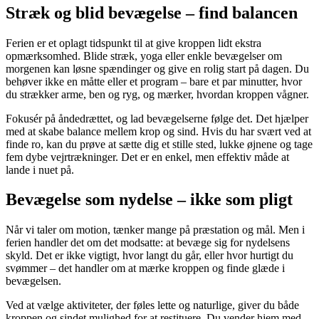
Stræk og blid bevægelse – find balancen
Ferien er et oplagt tidspunkt til at give kroppen lidt ekstra
opmærksomhed. Blide stræk, yoga eller enkle bevægelser om
morgenen kan løsne spændinger og give en rolig start på dagen. Du
behøver ikke en måtte eller et program – bare et par minutter, hvor
du strækker arme, ben og ryg, og mærker, hvordan kroppen vågner.
Fokusér på åndedrættet, og lad bevægelserne følge det. Det hjælper
med at skabe balance mellem krop og sind. Hvis du har svært ved at
finde ro, kan du prøve at sætte dig et stille sted, lukke øjnene og tage
fem dybe vejrtrækninger. Det er en enkel, men effektiv måde at
lande i nuet på.
Bevægelse som nydelse – ikke som pligt
Når vi taler om motion, tænker mange på præstation og mål. Men i
ferien handler det om det modsatte: at bevæge sig for nydelsens
skyld. Det er ikke vigtigt, hvor langt du går, eller hvor hurtigt du
svømmer – det handler om at mærke kroppen og finde glæde i
bevægelsen.
Ved at vælge aktiviteter, der føles lette og naturlige, giver du både
kroppen og sindet mulighed for at restituere. Du vender hjem med