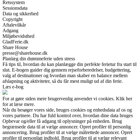
Retssystem
Sessionsdata
Data og sikkerhed
Copyright
Aftalevilkår
Adgang
Miljøbevidsthed
GladFerie.dk
Share House
presse@sharehouse.dk
Planlæg din drømmeferie uden stress
Få tips til, hvordan du kan planlægge din perfekte ferietur fra start til
slut. E-bogen guider dig gennem rejseforberedelser, budgettering,
valg af destinationer og hvordan man skaber en balance mellem
afslapning og aktiviteter, så du får mest muligt ud af din ferie.
Læs e-bog
For at gøre siden mere brugervenlig anvender vi cookies. Klik her
for at læse mere.
Når du besøger vores side, bruges cookies og enhedsdata af os og
vores partnere. Du har fuld kontrol over, hvordan dine data bruges
Opbevar og/eller få adgang til oplysninger på enheden. Brug
begrænsede data til at vælge annoncer. Opret profiler til personlig
annoncering. Brug profiler til at vælge målrettede annoncer. Opret
profiler til personligt indhold. Brug profiler til at vælge relevant