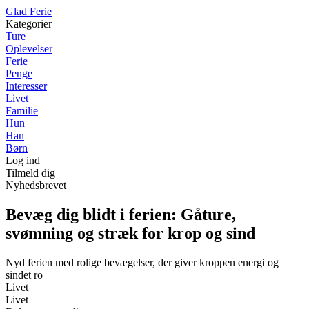
Glad Ferie
Kategorier
Ture
Oplevelser
Ferie
Penge
Interesser
Livet
Familie
Hun
Han
Børn
Log ind
Tilmeld dig
Nyhedsbrevet
Bevæg dig blidt i ferien: Gåture,
svømning og stræk for krop og sind
Nyd ferien med rolige bevægelser, der giver kroppen energi og
sindet ro
Livet
Livet