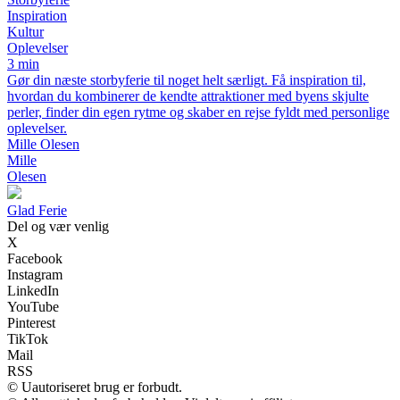
Inspiration
Kultur
Oplevelser
3 min
Gør din næste storbyferie til noget helt særligt. Få inspiration til,
hvordan du kombinerer de kendte attraktioner med byens skjulte
perler, finder din egen rytme og skaber en rejse fyldt med personlige
oplevelser.
Mille Olesen
Mille
Olesen
Glad Ferie
Del og vær venlig
X
Facebook
Instagram
LinkedIn
YouTube
Pinterest
TikTok
Mail
RSS
© Uautoriseret brug er forbudt.