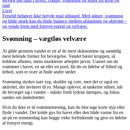
Bevæg dig blidt i ferien: Gåture, svømning og stræk for krop og
sind
Livet
Ferietid behøver ikke betyde total stilstand. Med gåture, svømning
og blide stræk kan du finde balance mellem afslapning og aktivitet –
og vende hjem med fornyet energi og velvære.
Svømning – vægtløs velvære
At glide gennem vandet er en af de mest skånsomme og samtidig
mest helende former for bevægelse. Vandet bærer kroppen, så
leddene aflastes, mens musklerne arbejder jævnt. Uanset om du
svømmer i havet, en sø eller en pool, får du en følelse af frihed og
lethed, som er svær at finde andre steder.
Svømning styrker især ryg, skuldre og core, men det er også en
aktivitet, der inviterer til ro. Mange oplever, at tankerne stilner, når
de bevæger sig i vandet – måske fordi lydene dæmpes, og fokus
samles om åndedrættet.
Hvis du ikke er til svømmetræning, kan du blot tage korte dyp eller
flyde i vandet. Det kolde gys fra havet eller den blide varme fra en
sø på en sommerdag kan begge virke forfriskende og give en følelse
af fornyet energi.