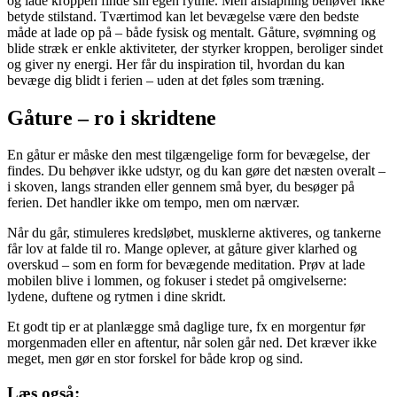
og lade kroppen finde sin egen rytme. Men afslapning behøver ikke
betyde stilstand. Tværtimod kan let bevægelse være den bedste
måde at lade op på – både fysisk og mentalt. Gåture, svømning og
blide stræk er enkle aktiviteter, der styrker kroppen, beroliger sindet
og giver ny energi. Her får du inspiration til, hvordan du kan
bevæge dig blidt i ferien – uden at det føles som træning.
Gåture – ro i skridtene
En gåtur er måske den mest tilgængelige form for bevægelse, der
findes. Du behøver ikke udstyr, og du kan gøre det næsten overalt –
i skoven, langs stranden eller gennem små byer, du besøger på
ferien. Det handler ikke om tempo, men om nærvær.
Når du går, stimuleres kredsløbet, musklerne aktiveres, og tankerne
får lov at falde til ro. Mange oplever, at gåture giver klarhed og
overskud – som en form for bevægende meditation. Prøv at lade
mobilen blive i lommen, og fokuser i stedet på omgivelserne:
lydene, duftene og rytmen i dine skridt.
Et godt tip er at planlægge små daglige ture, fx en morgentur før
morgenmaden eller en aftentur, når solen går ned. Det kræver ikke
meget, men gør en stor forskel for både krop og sind.
Læs også: