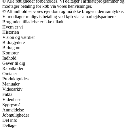
© Alle rettigheder forbeholdes. Vi deltager i affiliateprogrammer og
modtager betaling for køb via vores henvisninger.
© Alt indhold er vores ejendom og må ikke bruges uden samtykke.
Vi modtager muligvis betaling ved køb via samarbejdspartnere.
Brug uden tilladelse er ikke tilladt.
Hvem er vi
Historien
Vision og værdier
Bidragydere
Bidrag nu
Kontorer
Indhold
Gaver til dig
Rabatkoder
Omtaler
Produktguides
Manualer
Videoarkiv
Fakta
Videnbase
Spørgsmål
Anmeldelse
Jobmuligheder
Del info
Deltager