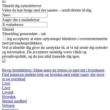
Tilmeld dig nyhedsbrevet
Viden du kan bruge med det samme – sendt direkte til dig.
Angiv din e-mailadresse
Tilmeld
Tilmelding gennemført – tak
Jeg accepterer, at mine oplysninger håndteres i overensstemmelse
med persondatapolitikken.
Ved at tilmelde dig giver du samtykke til, at vi må sende dig nyheder
og information. Du accepterer samtidig vores vilkår og
privatlivspolitik, og du kan altid framelde dig igen.
Bevar feriefølelsen: Sådan tager du feriens ro med ind i hverdagen
Find balancen mellem ferie og hverdag med enkle vaner, der giver
ro og overskud
Livet
Livet
Livsstil
Hverdag
Mental sundhed
Velvære
Inspiration