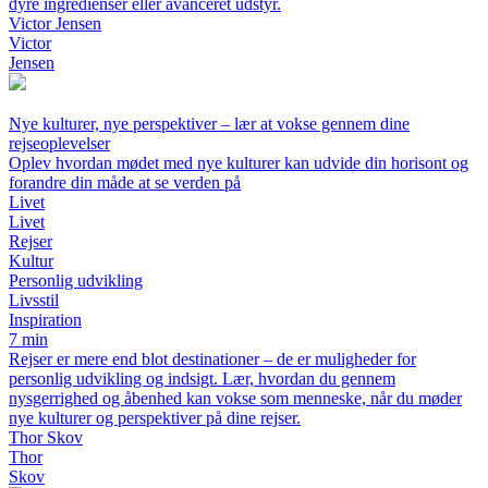
dyre ingredienser eller avanceret udstyr.
Victor Jensen
Victor
Jensen
Nye kulturer, nye perspektiver – lær at vokse gennem dine
rejseoplevelser
Oplev hvordan mødet med nye kulturer kan udvide din horisont og
forandre din måde at se verden på
Livet
Livet
Rejser
Kultur
Personlig udvikling
Livsstil
Inspiration
7 min
Rejser er mere end blot destinationer – de er muligheder for
personlig udvikling og indsigt. Lær, hvordan du gennem
nysgerrighed og åbenhed kan vokse som menneske, når du møder
nye kulturer og perspektiver på dine rejser.
Thor Skov
Thor
Skov