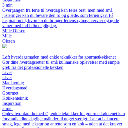
3 min
Overgangen fra ferie til hverdag kan føles brat, men med små
justeringer kan du bevare den ro og glæde, som ferien gav. Få
inspiration til, hvordan du bringer feriens rytme, nærvær og gode
vaner med ind i din dagligdag.
Mille Olesen
Mille
Olesen
Løft hverdagsmaden med enkle teknikker fra gourmetkøkkenet
Gør dine hverdagsretter til små kulinariske oplevelser med simple
greb fra det professionelle køkken
Livet
Livet
Madlavning
Hverdagsmad
Gourmet
Køkkenteknik
Inspiration
2 min
Oplev hvordan du med få, enkle teknikker fra gourmetkøkkenet kan
forvandle dine daglige måltider til noget særligt. Lær at balancere
smag, lege med tekstur og anrette som en kok – uden at det kræver