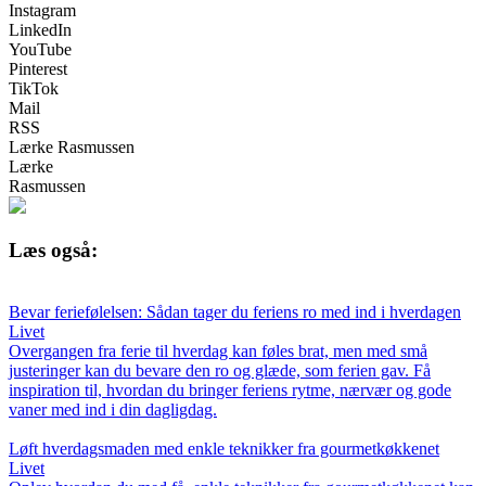
Instagram
LinkedIn
YouTube
Pinterest
TikTok
Mail
RSS
Lærke Rasmussen
Lærke
Rasmussen
Læs også:
Bevar feriefølelsen: Sådan tager du feriens ro med ind i hverdagen
Livet
Overgangen fra ferie til hverdag kan føles brat, men med små
justeringer kan du bevare den ro og glæde, som ferien gav. Få
inspiration til, hvordan du bringer feriens rytme, nærvær og gode
vaner med ind i din dagligdag.
Løft hverdagsmaden med enkle teknikker fra gourmetkøkkenet
Livet