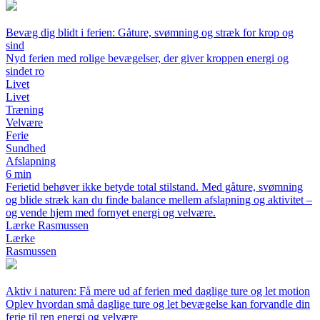
Bevæg dig blidt i ferien: Gåture, svømning og stræk for krop og
sind
Nyd ferien med rolige bevægelser, der giver kroppen energi og
sindet ro
Livet
Livet
Træning
Velvære
Ferie
Sundhed
Afslapning
6 min
Ferietid behøver ikke betyde total stilstand. Med gåture, svømning
og blide stræk kan du finde balance mellem afslapning og aktivitet –
og vende hjem med fornyet energi og velvære.
Lærke Rasmussen
Lærke
Rasmussen
Aktiv i naturen: Få mere ud af ferien med daglige ture og let motion
Oplev hvordan små daglige ture og let bevægelse kan forvandle din
ferie til ren energi og velvære