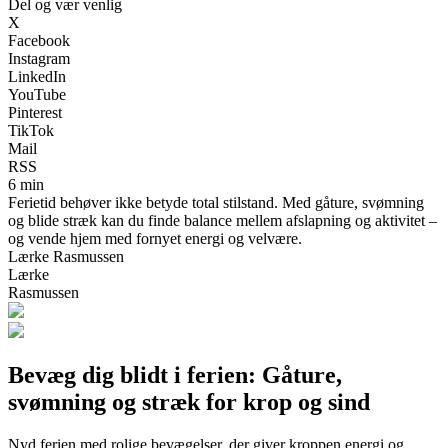
Del og vær venlig
X
Facebook
Instagram
LinkedIn
YouTube
Pinterest
TikTok
Mail
RSS
6 min
Ferietid behøver ikke betyde total stilstand. Med gåture, svømning
og blide stræk kan du finde balance mellem afslapning og aktivitet –
og vende hjem med fornyet energi og velvære.
Lærke Rasmussen
Lærke
Rasmussen
Bevæg dig blidt i ferien: Gåture,
svømning og stræk for krop og sind
Nyd ferien med rolige bevægelser, der giver kroppen energi og